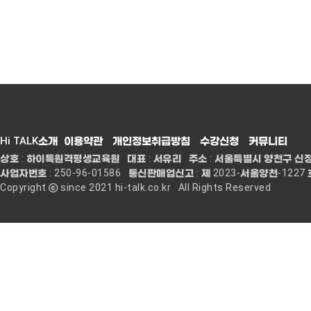
Hi TALK소개
이용약관
개인정보취급방침
수강신청
커뮤니티
상호 : 하이톡원격평생교육원 대표 : 서유리 주소 : 서울특별시 양천구 신정중앙로 68
사업자번호 : 250-96-01586 통신판매업신고 : 제 2023-서울양천-1227 
Copyright ⓒ since 2021 hi-talk.co.kr All Rights Reserved
Hi TALK
커리큘럼
수
인사말
Hi TALK 커리큘럼
수
Hi TALK 소개
정규과정
레벨
강사소개
스페셜과정
수강