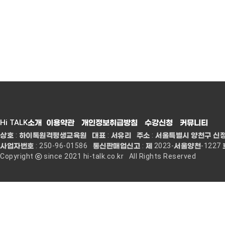
Hi TALK소개
이용약관
개인정보취급방침
수강신청
커뮤니티
상호 : 하이톡원격평생교육원 대표 : 서유리 주소 : 서울특별시 양천구 신정중앙로 68
사업자번호 : 250-96-01586 통신판매업신고 : 제 2023-서울양천-1227 
Hi TALK
커리큘럼
수
Copyright ⓒ since 2021 hi-talk.co.kr All Rights Reserved
인사말
Hi TALK 커리큘럼
수
Hi TALK 소개
정규과정
레벨
강사소개
스페셜과정
수강