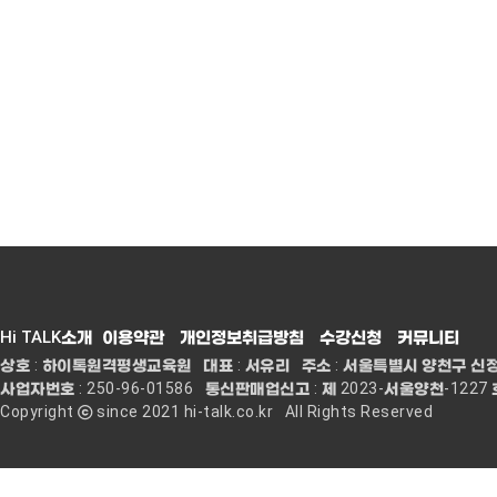
Hi TALK소개
이용약관
개인정보취급방침
수강신청
커뮤니티
Hi TALK
커리큘럼
수
상호 : 하이톡원격평생교육원 대표 : 서유리 주소 : 서울특별시 양천구 신정중앙로 68
사업자번호 : 250-96-01586 통신판매업신고 : 제 2023-서울양천-1227 
인사말
Hi TALK 커리큘럼
수
Copyright ⓒ since 2021 hi-talk.co.kr All Rights Reserved
Hi TALK 소개
정규과정
레벨
강사소개
스페셜과정
수강