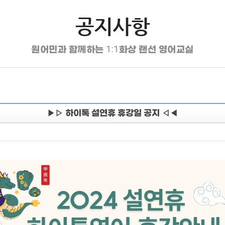
공지사항
강안내
커뮤니티
마이페
원어민과 함께하는 1:1화상 랜선 영어교실
강절차
공지사항
내 강의실
테스트 신청
수강후기
수강증
 메뉴얼
프로그램 설치
결제내역
▶▷ 하이톡 설연휴 휴강일 공지 ◁◀
 TALK 포인트
FAQ
월평가서
강료
1:1상담
Hi TALK
강신청
나의 쿠폰
레벨 테스
회원정보