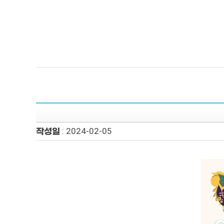
Hi TALK
커리큘럼
수
인사말
Hi TALK 커리큘럼
수
Hi TALK 소개
정규과정
레벨
강사소개
스페셜과정
수강
교재소개
Hi
작성일 : 2024-02-05
수
수