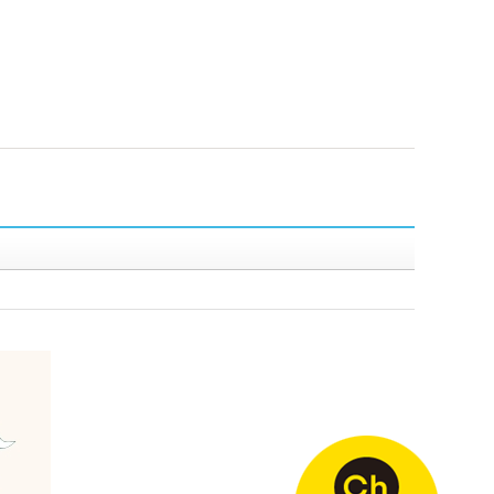
이지
멤버쉽
로그인
회원가입
아이디/비밀번호 찾기
이용약관
 포인트
개인정보취급방침
트 결과
수정